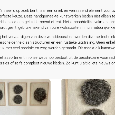
anneer u op zoek bent naar een uniek en verrassend element voor uw 
erfecte keuze. Deze handgemaakte kunstwerken bieden niet alleen t
ebben ook een geluiddempend effect. Het ambachtelijke vakmanschap
ordt gevilt, gebruikmakend van pure wolssoorten in hun natuurlijke kl
ij het vervaardigen van deze wanddecoraties worden diverse techniek
erscheidenheid aan structuren en een rustieke uitstraling. Geen enkel
tuk met veel precisie en zorg worden gemaakt. Dit maakt elk kunstwer
et assortiment in onze webshop bestaat uit de beschikbare voorraad
ersies of zelfs compleet nieuwe kleden. Zo kunt u altijd iets nieuws 