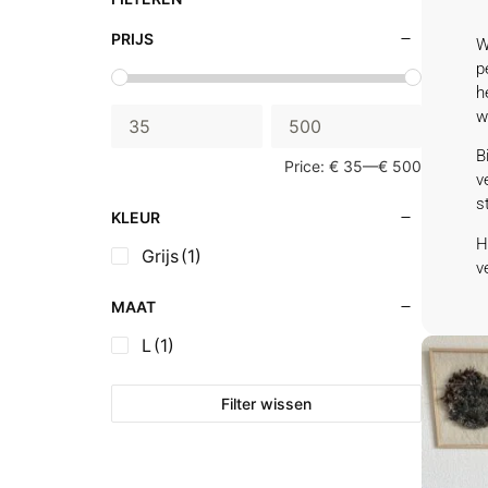
PRIJS
W
p
h
w
B
Price:
€ 35
—
€ 500
v
s
KLEUR
H
Grijs
(1)
v
MAAT
L
(1)
Filter wissen