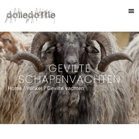
GEVILTE
SCHAPENVACHTEN
Home
/
Winkel
/ Gevilte vachten