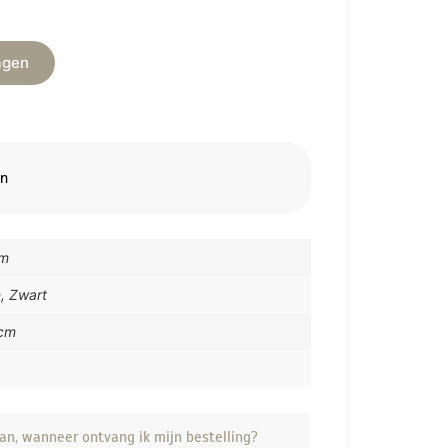
agen
en
cm
n, Zwart
cm
an, wanneer ontvang ik mijn bestelling?