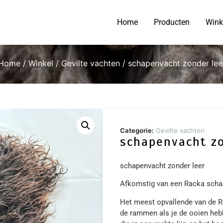
Home
Producten
Wink
Home
/
Winkel
/
Gevilte vachten
/ schapenvacht zonder lee
Categorie:
Gevilte vachten
schapenvacht zo
schapenvacht zonder leer
Afkomstig van een Racka scha
Het meest opvallende van de Rac
de rammen als je de ooien heb