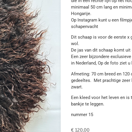
die in een rechte lijn op het 
minimaal 50 cm lang en minima
Hongarije.
Op Instagram kunt u een filmpje
schapenvacht
Dit schaap is voor de eerste x
wol.
De jas van dit schaap komt uit
Een zeer bijzondere exclusieve
in Nederland, Op de foto ziet 
Afmeting: 70 cm breed en 120 
gedeeltes. Met prachtige zeer 
zwart.
Een kleed voor het leven en i
bankje te leggen.
nummer 15
€
120,00