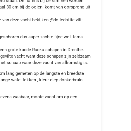
hoofd staan. De horens bij de rammen worden
al 30 cm bij de ooien. komt van oorsprong uit
 van deze vacht bekijken @dolledottie-vilt-
 geschoren dus super zachte fijne wol. lams
 een grote kudde Racka schapen in Drenthe.
 gevilte vacht want deze schapen zijn zeldzaam
u het schaap waar deze vacht van afkomstig is.
cm lang gemeten op de langste en breedste
lange wafel lokken , kleur diep donkerbruin
s tevens wasbaar, mooie vacht om op een