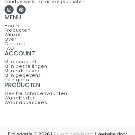
hand verwerkt tot unieke producten.
MENU
Home
Producten
Winkel
Over
Contact
FAQ
ACCOUNT
Mijn account
Mijn bestellingen
Mijn adressen
Mijn gegevens
Uitloggen
PRODUCTEN
Gevilte schapenvachten
Wandkleden
Woonaccesoires
TenBosVisuals
Dolledottie © 2026 |
Privacy Verklaring
| Website door