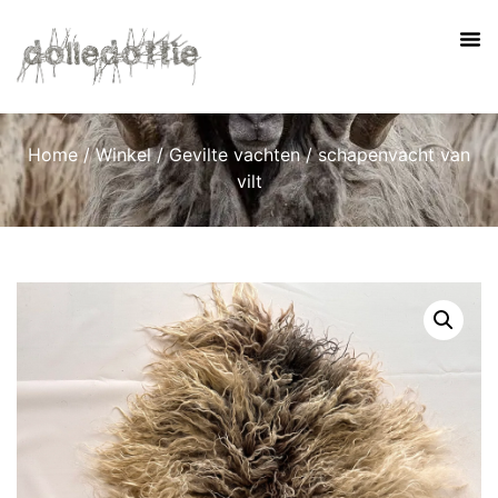
Home
/
Winkel
/
Gevilte vachten
/ schapenvacht van
vilt